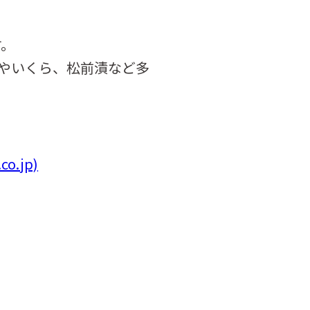
す。
やいくら、松前漬など多
.jp)