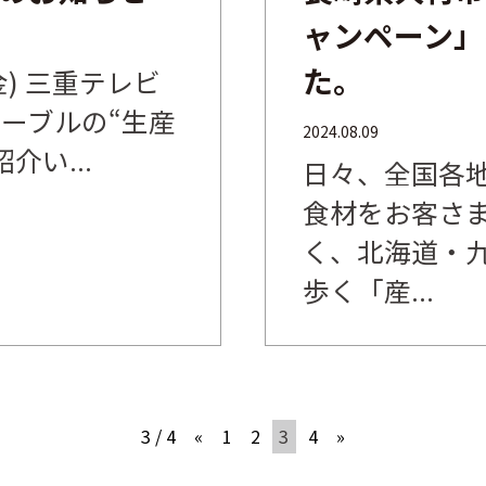
ャンペーン」
た。
(金) 三重テレビ
ーブルの“生産
2024.08.09
介い...
日々、全国各
食材をお客さ
く、北海道・
歩く「産...
3 / 4
«
1
2
3
4
»