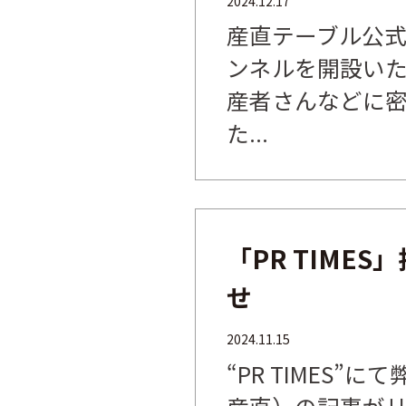
2024.12.17
産直テーブル公式Y
ンネルを開設い
産者さんなどに
た...
「PR TIME
せ
2024.11.15
“PR TIMES”
産直）の記事が