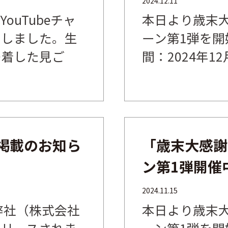
2024.12.11
ouTubeチャ
本日より歳末
たしました。生
ーン第1弾を開
密着した見ご
間：2024年12月
S」掲載のお知ら
「歳末大感謝
ン第1弾開催
2024.11.15
にて弊社（株式会社
本日より歳末
リリースされま
ーン第1弾を開